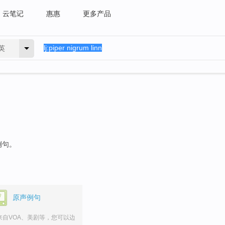
云笔记
惠惠
更多产品
英
例句。
原声例句
来自VOA、美剧等，您可以边