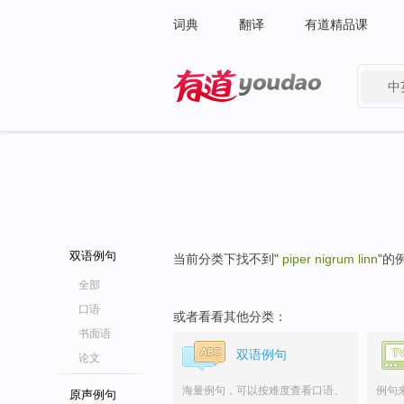
词典
翻译
有道精品课
中
有道 - 网易旗下搜索
双语例句
当前分类下找不到"
piper nigrum linn
"的
全部
口语
或者看看其他分类：
书面语
双语例句
论文
海量例句，可以按难度查看口语、
例句
原声例句