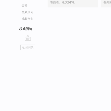
书面语、论文例句。
看美
全部
音频例句
视频例句
权威例句
go
返回词典
top