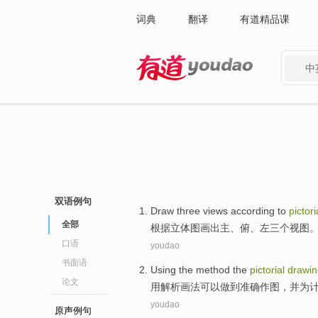
词典
翻译
有道精品课
中
有道 - 网易旗下搜索
双语例句
Draw
three
views
according to
pictori
全部
根据
立体
图画出主、俯、左
三个
视图
口语
youdao
书面语
Using
the
method
the
pictorial
drawin
论文
用
解析
画法
可以
做到
准确作图，并为
youdao
原声例句