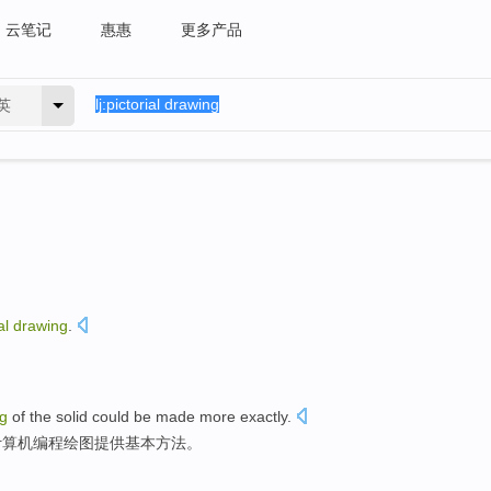
云笔记
惠惠
更多产品
英
al
drawing
.
。
g
of the solid
could be
made
more
exactly
.
计算机编程
绘图
提供基本
方法
。