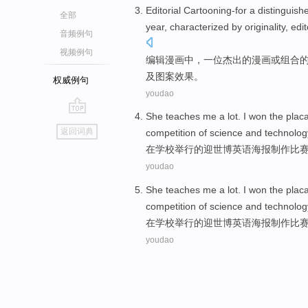
Editorial
Cartooning-for
a
distinguish
全部
year
,
characterized
by
originality
,
edit
音频例句
视频例句
编辑
漫画
中，
一
位
杰出的
漫画
或
组合
及
图案
效果。
权威例句
youdao
She teaches me a lot. I won the
plac
go
返回词典
competition
of
science
and technolo
top
在
学校举行
的
迎
世博
英语海报制作
比
youdao
She teaches me a lot. I won the
plac
competition
of
science
and technolo
在
学校举行
的
迎
世博
英语海报制作
比
youdao