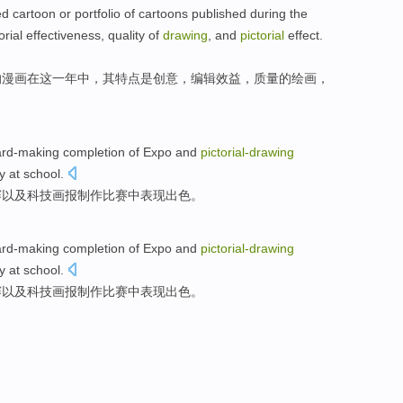
ed
cartoon
or
portfolio
of
cartoons
published
during
the
orial
effectiveness,
quality
of
drawing
,
and
pictorial
effect
.
的
漫画
在
这
一年中
，
其特点
是
创意
，编辑
效益
，
质量
的
绘画
，
ard-making
completion
of
Expo
and
pictorial-
drawing
gy
at
school
.
赛
以及
科技
画报制作比赛中表现出色。
ard-making
completion
of
Expo
and
pictorial-
drawing
gy
at
school
.
赛
以及
科技
画报制作比赛中表现出色。