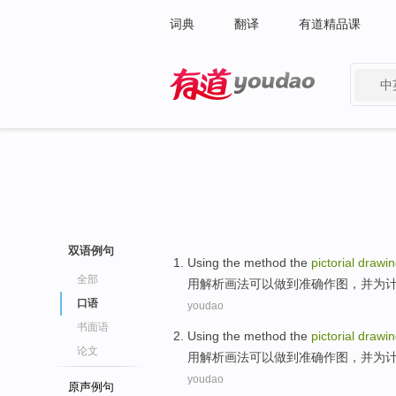
词典
翻译
有道精品课
中
有道 - 网易旗下搜索
双语例句
Using
the
method
the
pictorial
drawin
全部
用
解析
画法
可以
做到
准确作图，并为
口语
youdao
书面语
Using
the
method
the
pictorial
drawin
论文
用
解析
画法
可以
做到
准确作图，并为
youdao
原声例句