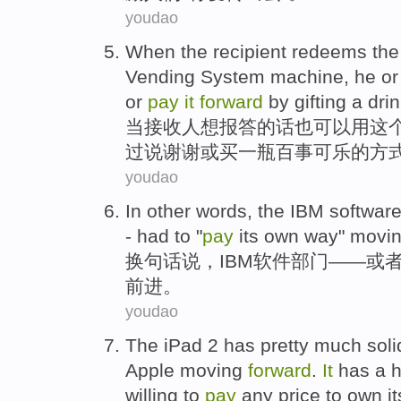
youdao
When
the
recipient
redeems
the
Vending
System
machine
,
he
or
or
pay
it
forward
by
gifting
a drin
当
接收人
想报答的话也
可以
用
这
过
说
谢谢
或
买
一瓶
百事
可乐的方
youdao
In
other words
,
the IBM
softwar
-
had to
"
pay
its
own
way"
movi
换
句
话说，
IBM
软件
部门
——或
前进。
youdao
The iPad
2
has
pretty much
soli
Apple
moving
forward
.
It
has a
h
willing to
pay
any
price
to
own
it