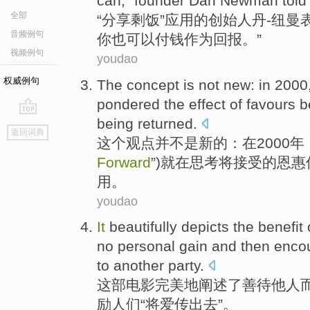
can,"
founder
Dan
Newman told 
全部
“分享剩饭”应用的
创始人
丹-
纽曼表
音频例句
你
也可以
付钱作为回报。”
视频例句
youdao
权威例句
The
concept
is not
new
:
in
2000,
pondered
the
effect
of
favours
b
being returned
.
go
返回词典
top
这个
观点
并
不是
新的
：
在
2000年
Forward
”)就在
思考
将接受
的
恩惠
用
。
youdao
It
beautifully
depicts
the
benefit
no
personal
gain and then
enco
to
another party.
这部
电影完美地
阐述
了
善待
他人
励
人们“将爱传出去”。