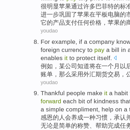
很
明显
苹果
通过许多巴菲特的标
进一步
巩固
了苹果
在
平板电脑
的
它的产品
支付
任何
价格
，苹果的
youdao
For example
, if a
company
know
foreign
currency
to
pay
a
bill
in
enables
it
to
protect
itself.
例如
，某
公司
知道
将
在
一
个
月
以
账单
，那么
采用外汇
期货
交易
，
youdao
Thankful
people
make
it
a
habit
forward
each bit
of
kindness
tha
a
simple
compliment
,
help
on a
感恩
的
人
会养成
一种
习惯
，
承认
无论是
简单
的
称赞
、
帮助
完成任