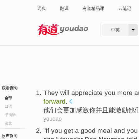
词典
翻译
有道精品课
云笔记
中英
有道 - 网易旗下搜索
双语例句
They
will
appreciate
you
more
a
全部
forward
.
口语
他们
会
更加感激
你
并且
能
激励
他
书面语
youdao
论文
"
If
you
get
a
good meal
and you
原声例句