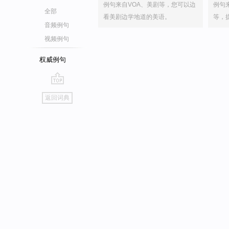
例句来自VOA、美剧等，您可以边
例句
全部
看美剧边学地道的美语。
等，
音频例句
视频例句
权威例句
go
返回词典
top