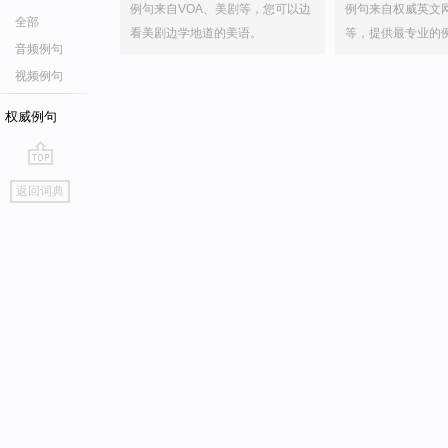
例句来自VOA、美剧等，您可以边
例句来自权威英文
全部
看美剧边学地道的美语。
等，提供最专业的
音频例句
视频例句
权威例句
go
返回词典
top