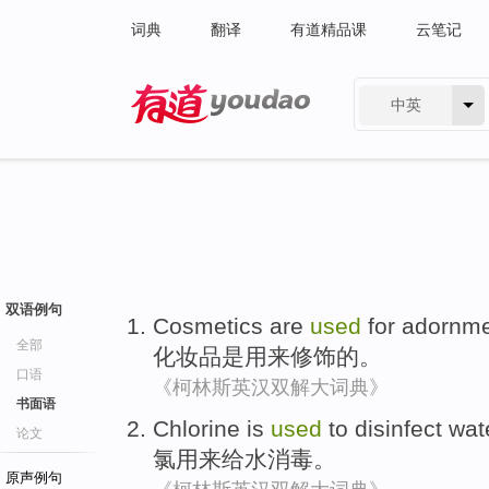
词典
翻译
有道精品课
云笔记
中英
有道 - 网易旗下搜索
双语例句
Cosmetics
are
used
for
adornm
全部
化妆品
是
用来
修饰
的。
口语
《柯林斯英汉双解大词典》
书面语
Chlorine
is
used
to
disinfect
wate
论文
氯
用来
给水消毒
。
原声例句