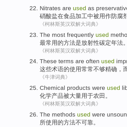
Nitrates
are
used
as
preservati
硝酸盐
在
食品
加工
中
被
用作
防腐
《柯林斯英汉双解大词典》
The most
frequently
used
meth
最
常用
的
方法
是
放射性
碳定年法
《柯林斯英汉双解大词典》
These
terms
are
often
used
imp
这些
术语
的
使用
常常
不够
精确
，
《牛津词典》
Chemical
products
were
used
li
化学
产品
被
大量
用于
农田
。
《柯林斯英汉双解大词典》
The
methods
used
were
unsou
所
使用
的
方法
不可靠。