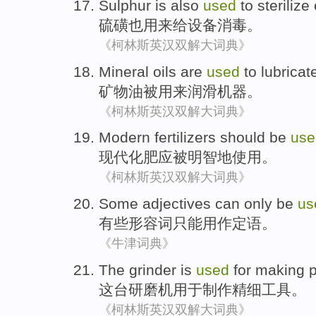
Sulphur
is also
used
to
sterilize
硫磺
也
用来
给
设备
消毒
。
《柯林斯英汉双解大词典》
Mineral oils
are
used
to
lubricat
矿物油
被
用来
润滑
机器
。
《柯林斯英汉双解大词典》
Modern
fertilizers
should be
use
现代
化肥
应
被明智地
使用
。
《柯林斯英汉双解大词典》
Some
adjectives
can only
be
us
有些
形容词
只能
用作
定语。
《牛津词典》
The
grinder
is
used
for
making
p
这
台研磨
机
用于
制作
精细
工具。
《柯林斯英汉双解大词典》