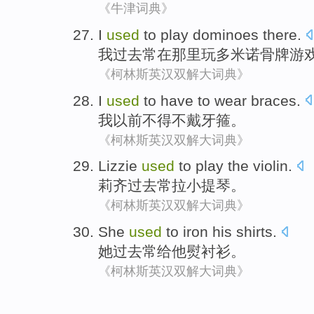
《牛津词典》
I
used
to
play
dominoes
there
.
我
过去常
在那里
玩
多米诺骨牌游
《柯林斯英汉双解大词典》
I
used
to have to
wear
braces
.
我
以前
不得不
戴
牙箍
。
《柯林斯英汉双解大词典》
Lizzie
used
to
play the violin
.
莉齐
过去
常
拉小提琴。
《柯林斯英汉双解大词典》
She
used
to
iron
his
shirts
.
她
过去常
给
他
熨衬衫
。
《柯林斯英汉双解大词典》