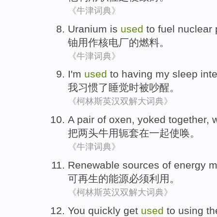
《牛津词典》
Uranium
is
used
to
fuel
nuclear 
铀
用作
核电厂
的
燃料
。
《牛津词典》
I
'm
used
to
having
my sleep
int
我
习惯
了睡觉
时被吵醒
。
《柯林斯英汉双解大词典》
A pair of
oxen
,
yoked
together,
把两头
牛
用
轭
套在一起使唤。
《牛津词典》
Renewable sources
of
energy
m
可
再生
的
能源
必须
利用
。
《柯林斯英汉双解大词典》
You
quickly
get
used
to
using
th