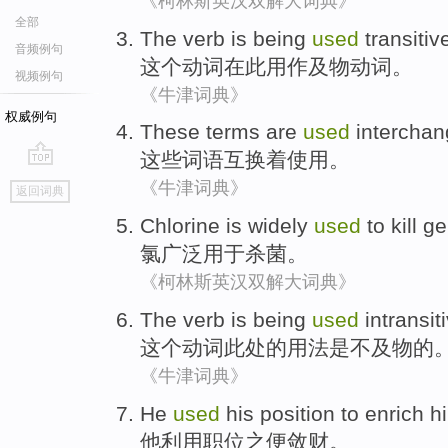
《柯林斯英汉双解大词典》
全部
The
verb
is being
used
transitiv
音频例句
这个
动词
在
此用作及物动词。
视频例句
《牛津词典》
权威例句
These
terms
are
used
interchan
这些
词语
互换着
使用
。
go
《牛津词典》
返回词典
top
Chlorine
is widely
used
to
kill g
氯
广泛
用于
杀菌
。
《柯林斯英汉双解大词典》
The
verb
is
being
used
intransiti
这个
动词
此处的
用法
是
不及物的
《牛津词典》
He
used
his position
to enrich
hi
他
利用
职位
之
便
敛财。