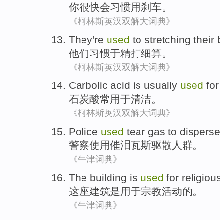
你
很快
会
习惯
用
刹车
。
《柯林斯英汉双解大词典》
They
're
used
to
stretching their
他们
习惯于
精打细算
。
《柯林斯英汉双解大词典》
Carbolic acid is
usually
used
for
石炭酸
常
用于
清洁
。
《柯林斯英汉双解大词典》
Police
used
tear gas to
disperse
警察
使用
催泪瓦斯
驱散
人群
。
《牛津词典》
The building
is
used
for
religio
这座
建筑
是
用于
宗教活动的。
《牛津词典》