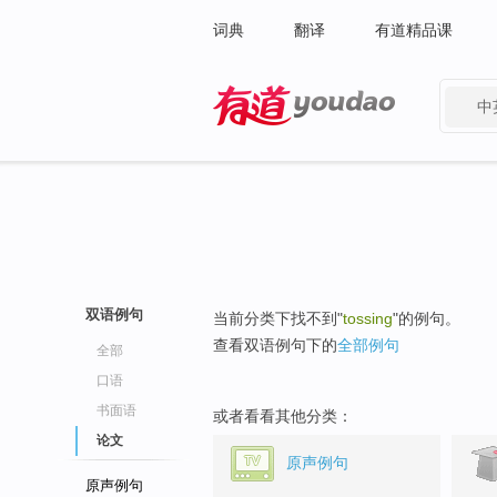
词典
翻译
有道精品课
中
有道 - 网易旗下搜索
双语例句
当前分类下找不到"
tossing
"的例句。
查看双语例句下的
全部例句
全部
口语
书面语
或者看看其他分类：
论文
原声例句
原声例句