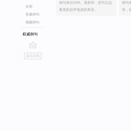
例句来自VOA、美剧等，您可以边
例句
全部
看美剧边学地道的美语。
等，
音频例句
视频例句
权威例句
go
返回词典
top