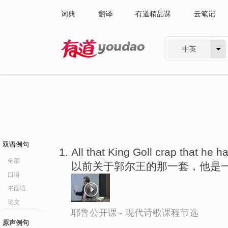
词典
翻译
有道精品课
云笔记
中英
有道 - 网易旗下搜索
双语例句
All that King Goll crap that he h
全部
以前关于郭尔王的那一套，他是
口语
书面语
论文
耶鲁公开课 - 现代诗歌课程节选
原声例句