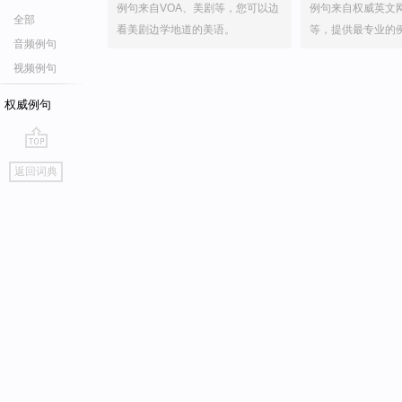
例句来自VOA、美剧等，您可以边
例句来自权威英文
全部
看美剧边学地道的美语。
等，提供最专业的
音频例句
视频例句
权威例句
go
返回词典
top