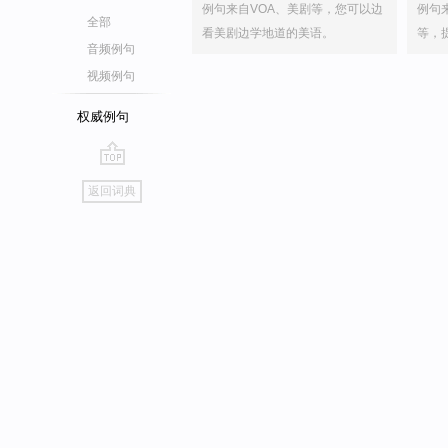
例句来自VOA、美剧等，您可以边
例句
全部
看美剧边学地道的美语。
等，
音频例句
视频例句
权威例句
go
返回词典
top