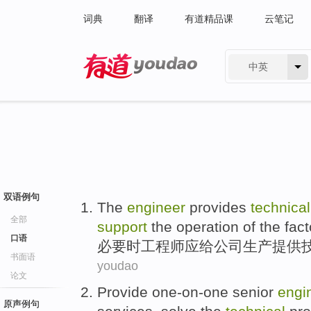
词典
翻译
有道精品课
云笔记
中英
有道 - 网易旗下搜索
双语例句
The
engineer
provides
technical
全部
support
the operation of the fact
口语
必要
时
工程师应
给
公司生产
提供
书面语
youdao
论文
Provide
one-on-one
senior
engi
原声例句