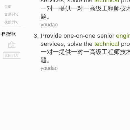
services
,
solve the
technical
pr
全部
一对一
提供
一对一
高级
工程师
技
音频例句
题
。
视频例句
youdao
权威例句
Provide
one-on-one
senior
engi
services
,
solve the
technical
pr
一对一
提供
一对一
高级
工程师
技
go
返回词典
top
题
。
youdao