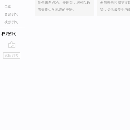
例句来自VOA、美剧等，您可以边
例句来自权威英文
全部
看美剧边学地道的美语。
等，提供最专业的
音频例句
视频例句
权威例句
go
返回词典
top