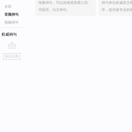
海量例句，可以按难度查看口语、
例句来自权威英文
全部
书面语、论文例句。
等，提供最专业的
音频例句
视频例句
权威例句
go
返回词典
top