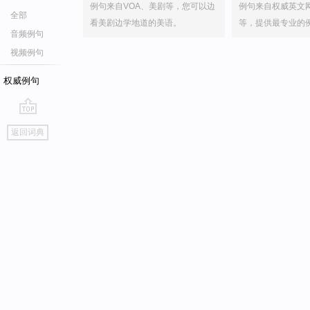
例句来自VOA、美剧等，您可以边
例句来自权威英文
全部
看美剧边学地道的美语。
等，提供最专业的
音频例句
视频例句
权威例句
go
返回词典
top