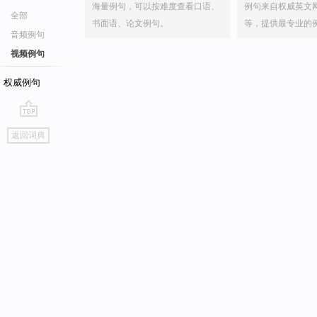
海量例句，可以按难度查看口语、
例句来自权威英文
全部
书面语、论文例句。
等，提供最专业的
音频例句
视频例句
权威例句
go
返回词典
top