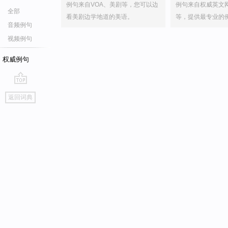
例句来自VOA、美剧等，您可以边
例句来自权威英文
全部
看美剧边学地道的美语。
等，提供最专业的
音频例句
视频例句
权威例句
go
返回词典
top