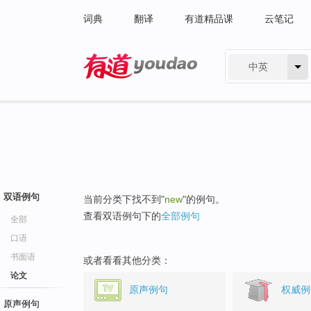
词典
翻译
有道精品课
云笔记
中英
有道 - 网易旗下搜索
双语例句
当前分类下找不到"
new
"的例句。
查看双语例句下的
全部例句
全部
口语
书面语
或者看看其他分类：
论文
原声例句
权威例
原声例句