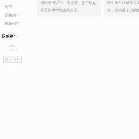
例句来自VOA、美剧等，您可以边
例句来自权威英文
全部
看美剧边学地道的美语。
等，提供最专业的
音频例句
视频例句
权威例句
go
返回词典
top