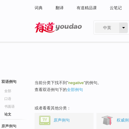
词典
翻译
有道精品课
云笔记
中英
有道 - 网易旗下搜索
双语例句
当前分类下找不到"
negative
"的例句。
查看双语例句下的
全部例句
全部
口语
书面语
或者看看其他分类：
论文
原声例句
权威例
原声例句