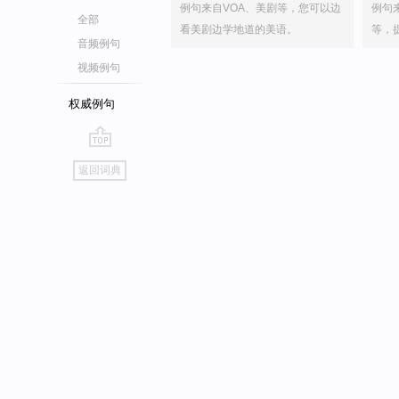
例句来自VOA、美剧等，您可以边
例句
全部
看美剧边学地道的美语。
等，
音频例句
视频例句
权威例句
go
返回词典
top