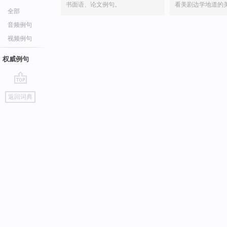
书面语、论文例句。
看美剧边学地道的
全部
音频例句
视频例句
权威例句
go
返回词典
top