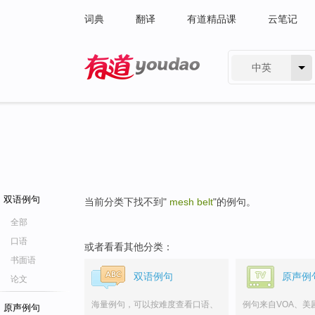
词典
翻译
有道精品课
云笔记
中英
有道 - 网易旗下搜索
双语例句
当前分类下找不到"
mesh belt
"的例句。
全部
口语
或者看看其他分类：
书面语
双语例句
原声例
论文
海量例句，可以按难度查看口语、
例句来自VOA、美
原声例句