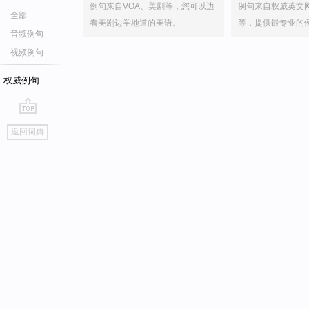
例句来自VOA、美剧等，您可以边
例句来自权威英文
全部
看美剧边学地道的美语。
等，提供最专业的
音频例句
视频例句
权威例句
go
返回词典
top