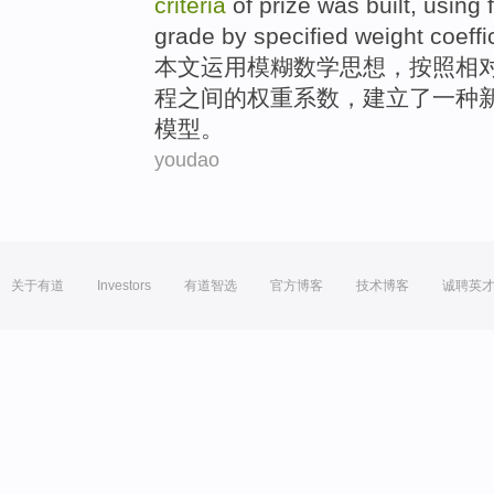
criteria
of
prize
was built
,
using
grade
by
specified
weight
coeffi
本文
运用
模糊
数学
思想
，按照相
程之间
的
权重
系数
，建立
了
一种
模型
。
youdao
关于有道
Investors
有道智选
官方博客
技术博客
诚聘英