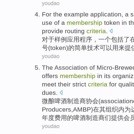
youdao
For
the example
application
,
a
s
use
of a
membership
token
in
t
provide
routing
criteria
.
对于
样
例
应用程序
，
一个
包括
了
号(
token
)
的
简单
技术
可以
用来
提
youdao
The
Association
of Micro-Brewe
offers
membership
in
its
organiz
meet
their
strict
criteria
for
quali
dues
.
微酿
啤酒
制造商
协会
(association
Producers,
AMBP
)
在
其
组织
内
为
年度
费用
的啤酒制造商们
提供
会
youdao