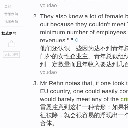
youdao
全部
音频例句
They
also
knew
a
lot
of
female
视频例句
out
because
they couldn't mee
minimum
number
of
employees
权威例句
revenues
"."
他们
还
认识
一些
因为
达
不到
青年
go
返回词典
门外
的
女性
企业主
。青年总裁组
top
到
一定
数量
而且
年收入要达到几
youdao
Mr Rehn
notes
that
,
if
one
took
EU
country, one
could
easily
com
would
barely
meet
any
of
the
cri
雷恩
注意到
这样
一
种情形：
如果
征
祛除，
就会
很容易
的
浮现出
一
合体
。