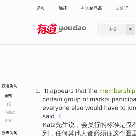
词典
翻译
有道精品课
云笔记
中英
有道 - 网易旗下搜索
双语例句
"It appears that the
membership
全部
certain
group
of
market
particip
口语
everyone else
would
have
to ju
书面语
said
.
论文
Katz
先生
说，
会员行的
标准
是
仅
到
，任何
其他人
都
必须
往
这个圈
原声例句