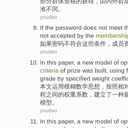
部分
群体
资格
的获得，由内外群
准
不同
。
youdao
If
the
password
does
not
meet
t
not
accepted
by
the
membershi
如果
密码
不
符合
这些
条件
，
成员
youdao
In this paper
,
a
new
model
of
op
criteria
of
prize
was built
,
using
grade
by
specified
weight
coeffi
本文
运用
模糊
数学
思想
，按照相
程之间
的
权重
系数
，建立
了
一种
模型
。
youdao
In this paper
,
a
new
model
of
op