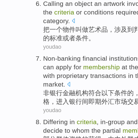
Calling
an
object an
artwork
inv
the
criteria
or
conditions
requir
category
.
把
一个
物件
叫做艺术品
，
涉及到
的
标准
或者
条件
。
youdao
Non-banking
financial
institutio
can
apply for
membership
at th
with proprietary
transactions
in
t
market
.
非银行
金融
机构
符合
以下
条件
的
格，
进入
银行间
即期
外汇
市场交
youdao
Differing
in
criteria
,
in-group
and
decide to
whom
the
partial
memb