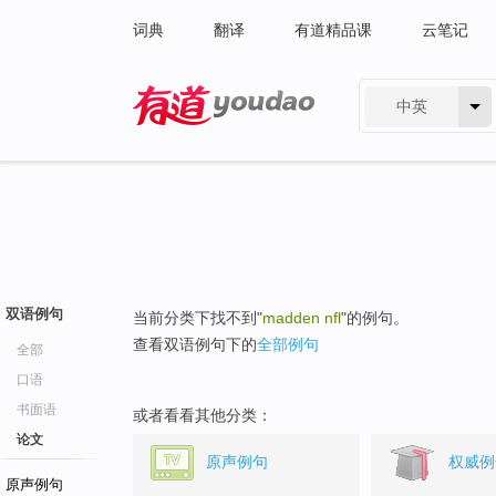
词典
翻译
有道精品课
云笔记
中英
有道 - 网易旗下搜索
双语例句
当前分类下找不到"
madden nfl
"的例句。
查看双语例句下的
全部例句
全部
口语
书面语
或者看看其他分类：
论文
原声例句
权威例
原声例句