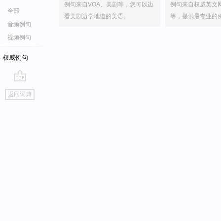
例句来自VOA、美剧等，您可以边
例句来自权威英文
全部
看美剧边学地道的美语。
等，提供最专业的
音频例句
视频例句
权威例句
go
返回词典
top