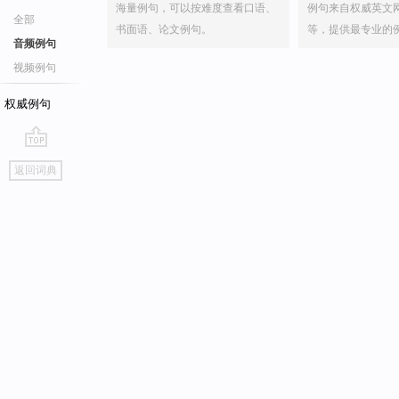
海量例句，可以按难度查看口语、
例句来自权威英文
全部
书面语、论文例句。
等，提供最专业的
音频例句
视频例句
权威例句
go
返回词典
top