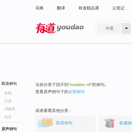
词典
翻译
有道精品课
云笔记
中英
有道 - 网易旗下搜索
双语例句
当前分类下找不到"
madden nfl
"的例句。
查看原声例句下的
全部例句
全部
口语
书面语
或者看看其他分类：
论文
双语例句
权威例
原声例句