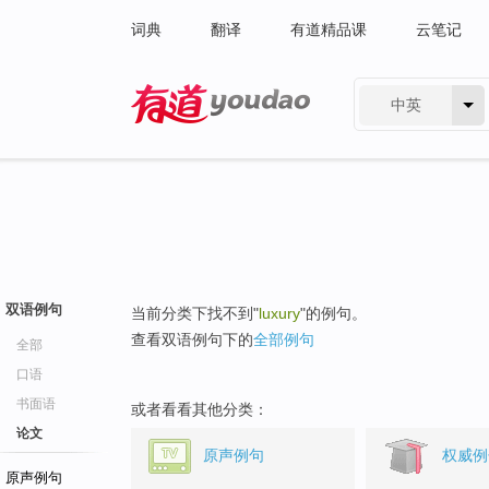
词典
翻译
有道精品课
云笔记
中英
有道 - 网易旗下搜索
双语例句
当前分类下找不到"
luxury
"的例句。
查看双语例句下的
全部例句
全部
口语
书面语
或者看看其他分类：
论文
原声例句
权威例
原声例句