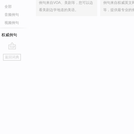
例句来自VOA、美剧等，您可以边
例句来自权威英文
全部
看美剧边学地道的美语。
等，提供最专业的
音频例句
视频例句
权威例句
go
返回词典
top