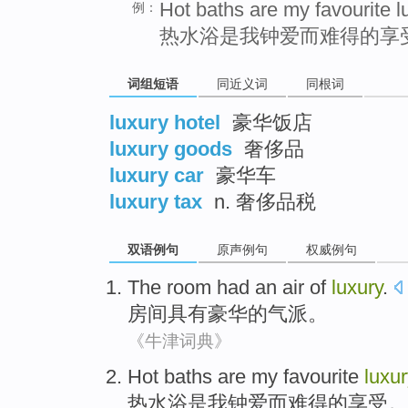
Hot baths are my favourite l
例：
热水浴是我钟爱而难得的享
词组短语
同近义词
同根词
luxury hotel
豪华饭店
luxury goods
奢侈品
luxury car
豪华车
luxury tax
n. 奢侈品税
双语例句
原声例句
权威例句
The
room
had an
air
of
luxury
.
房间
具有
豪华
的
气派
。
《牛津词典》
Hot
baths
are
my
favourite
luxur
热
水浴
是
我
钟爱而
难得
的享受。