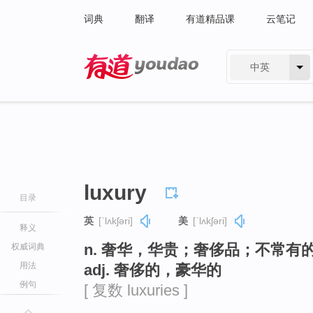
词典
翻译
有道精品课
云笔记
中英
有道 - 网易旗下搜索
luxury
目录
英
[ˈlʌkʃəri]
美
[ˈlʌkʃəri]
释义
n. 奢华，华贵；奢侈品；不常有
权威词典
用法
adj. 奢侈的，豪华的
例句
[ 复数 luxuries ]