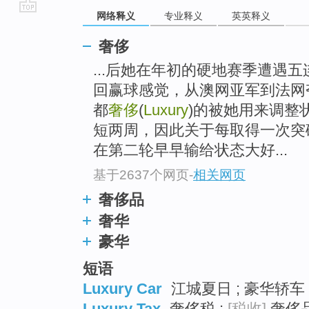
网络释义
专业释义
英英释义
go
top
奢侈
...后她在年初的硬地赛季遭遇
回赢球感觉，从澳网亚军到法网
都
奢侈
(
Luxury
)的被她用来调整
短两周，因此关于每取得一次突
在第二轮早早输给状态大好...
基于2637个网页
-
相关网页
奢侈品
奢华
豪华
短语
Luxury Car
江城夏日 ; 豪华轿车 
Luxury Tax
奢侈税 ;
[税收]
奢侈品