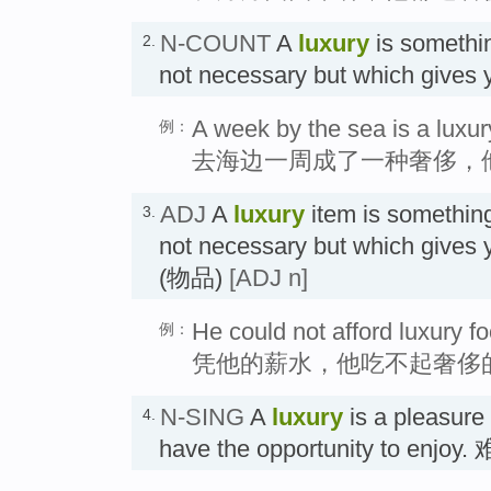
N-COUNT
A
luxury
is somethi
2.
not necessary but which give
A week by the sea is a luxur
例：
去海边一周成了一种奢侈，
ADJ
A
luxury
item is somethin
3.
not necessary but which give
(物品)
[ADJ n]
He could not afford luxury fo
例：
凭他的薪水，他吃不起奢侈
N-SING
A
luxury
is a pleasure
4.
have the opportunity to enj