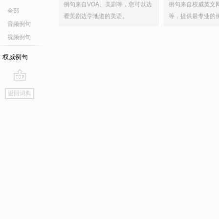
例句来自VOA、美剧等，您可以边
例句来自权威英文
全部
看美剧边学地道的美语。
等，提供最专业的
音频例句
视频例句
权威例句
go
返回词典
top