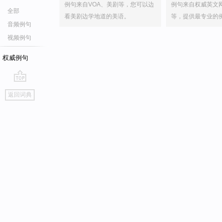
例句来自VOA、美剧等，您可以边
例句来自权威英文
全部
看美剧边学地道的美语。
等，提供最专业的
音频例句
视频例句
权威例句
go
返回词典
top