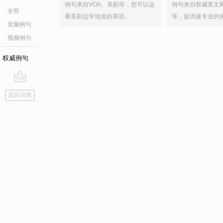
例句来自VOA、美剧等，您可以边
例句来自权威英文
全部
看美剧边学地道的美语。
等，提供最专业的
音频例句
视频例句
权威例句
go
返回词典
top