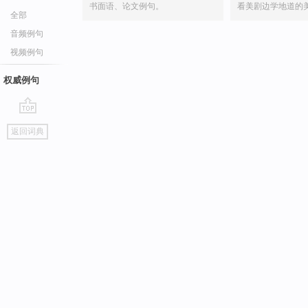
书面语、论文例句。
看美剧边学地道的
全部
音频例句
视频例句
权威例句
go
返回词典
top