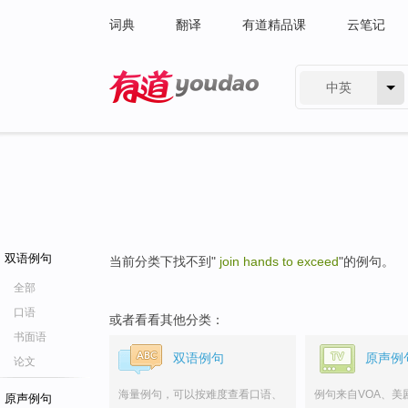
词典
翻译
有道精品课
云笔记
中英
有道 - 网易旗下搜索
双语例句
当前分类下找不到"
join hands to exceed
"的例句。
全部
口语
或者看看其他分类：
书面语
双语例句
原声例
论文
海量例句，可以按难度查看口语、
例句来自VOA、美
原声例句