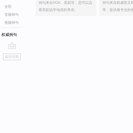
例句来自VOA、美剧等，您可以边
例句来自权威英文
全部
看美剧边学地道的美语。
等，提供最专业的
音频例句
视频例句
权威例句
go
返回词典
top