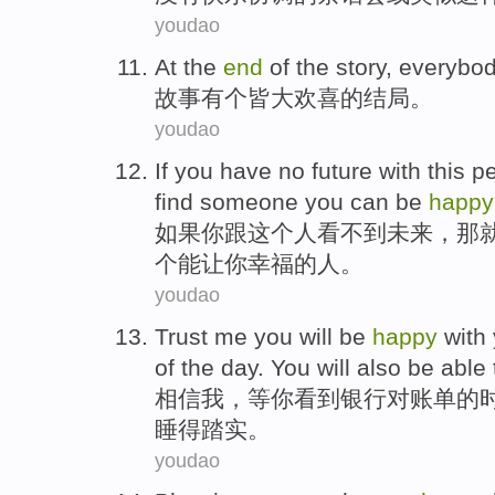
youdao
At the
end
of
the
story
,
everybo
故事
有个皆大欢喜
的
结局
。
youdao
If
you
have no
future
with
this
p
find
someone you
can be
happy
如果
你
跟
这个
人
看不到
未来
，那
个
能
让你
幸福
的人。
youdao
Trust
me
you
will
be
happy
with
of
the
day.
You
will
also
be able
相信
我
，
等你
看到
银行
对账单
的
睡
得踏实。
youdao