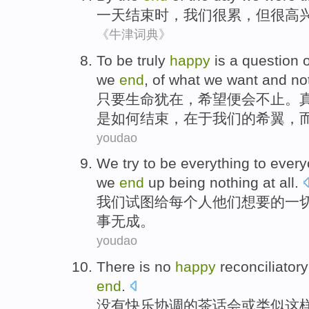
一天
结束
时，
我们
很
累，
但
很高
《牛津词典》
To be
truly
happy
is a
question
o
we
end
, of what we
want
and
no
只要生命犹在，
希望
便会不止。
是
如何
结束
，在于
我们
的希翼，
youdao
We
try
to be
everything
to
every
we
end
up
being nothing
at all.
我们
试图
给
每个
人
他们
想要
的
一
事无成。
youdao
There is no
happy
reconciliatory
end
.
没有
快乐
协调的
茶话会
或
类似
这