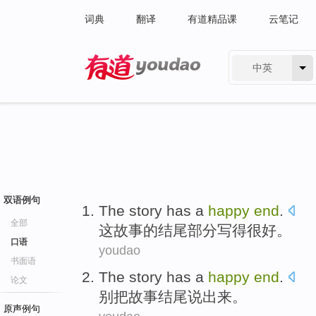
词典
翻译
有道精品课
云笔记
中英
有道 - 网易旗下搜索
双语例句
The
story
has
a
happy
end
.
全部
这
故事
的
结尾部分
写得
很
好。
口语
youdao
书面语
The
story
has a
happy
end
.
论文
别把
故事
结尾
说出来。
原声例句