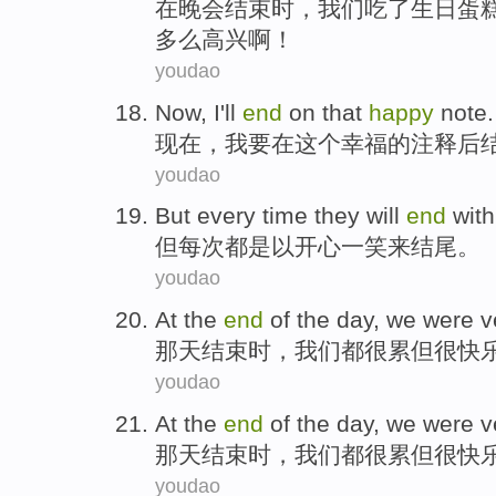
在
晚会
结束时
，
我们
吃
了
生日
蛋
多么
高兴
啊！
youdao
Now
,
I
'll
end
on
that
happy
note
.
现在
，
我
要
在
这个
幸福
的
注释
后
youdao
But
every time
they will
end
wit
但
每次
都是以
开心
一
笑
来
结尾
。
youdao
At the
end
of the
day
,
we
were
v
那天
结束时
，
我们
都
很
累
但
很快
youdao
At the
end
of the
day
,
we
were
v
那天
结束时
，
我们
都
很
累
但
很快
youdao