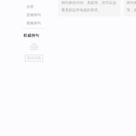
例句来自VOA、美剧等，您可以边
例句
全部
看美剧边学地道的美语。
等，
音频例句
视频例句
权威例句
go
返回词典
top