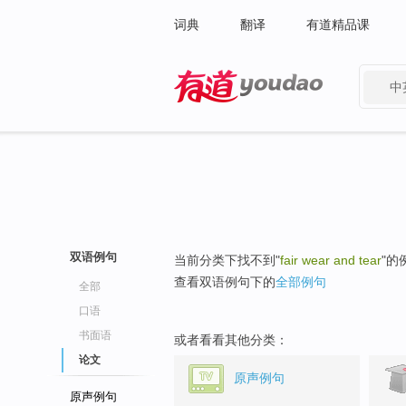
词典
翻译
有道精品课
中
有道 - 网易旗下搜索
双语例句
当前分类下找不到"
fair wear and tear
"的
查看双语例句下的
全部例句
全部
口语
书面语
或者看看其他分类：
论文
原声例句
原声例句