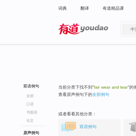
词典
翻译
有道精品课
中
有道 - 网易旗下搜索
双语例句
当前分类下找不到"
fair wear and tear
"的
查看原声例句下的
全部例句
全部
口语
书面语
或者看看其他分类：
论文
双语例句
原声例句