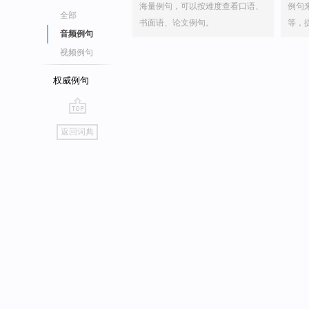
海量例句，可以按难度查看口语、
例句
全部
书面语、论文例句。
等，
音频例句
视频例句
权威例句
go
返回词典
top