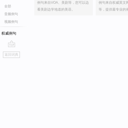
例句来自VOA、美剧等，您可以边
例句来自权威英文
全部
看美剧边学地道的美语。
等，提供最专业的
音频例句
视频例句
权威例句
go
返回词典
top