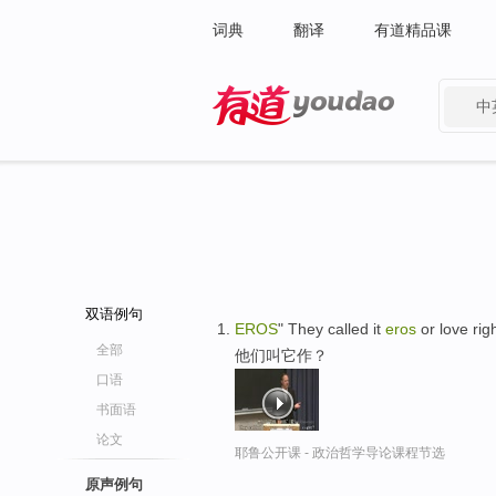
词典
翻译
有道精品课
中
有道 - 网易旗下搜索
双语例句
EROS
" They called it
eros
or love rig
全部
他们叫它作？
口语
书面语
论文
耶鲁公开课 - 政治哲学导论课程节选
原声例句