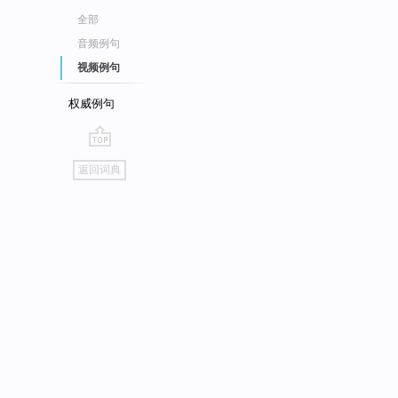
全部
音频例句
视频例句
权威例句
go
返回词典
top