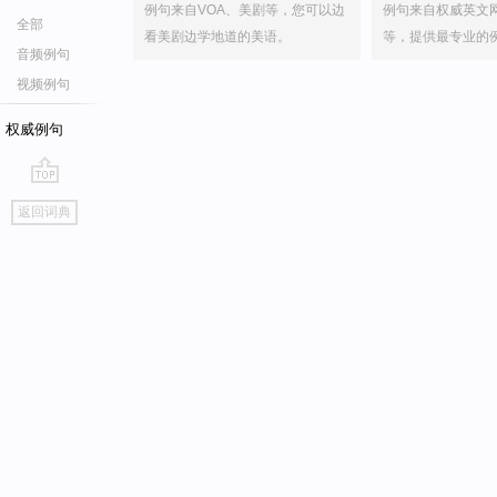
例句来自VOA、美剧等，您可以边
例句来自权威英文
全部
看美剧边学地道的美语。
等，提供最专业的
音频例句
视频例句
权威例句
go
返回词典
top