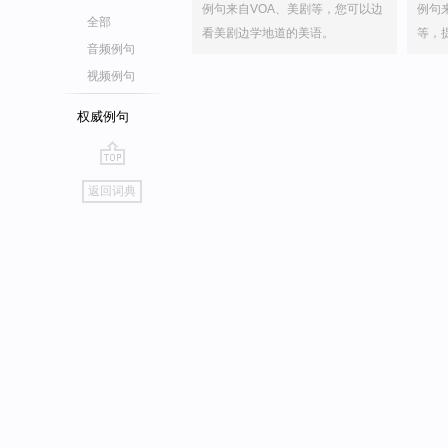
例句来自VOA、美剧等，您可以边
例句
全部
看美剧边学地道的美语。
等，
音频例句
视频例句
权威例句
go
返回词典
top