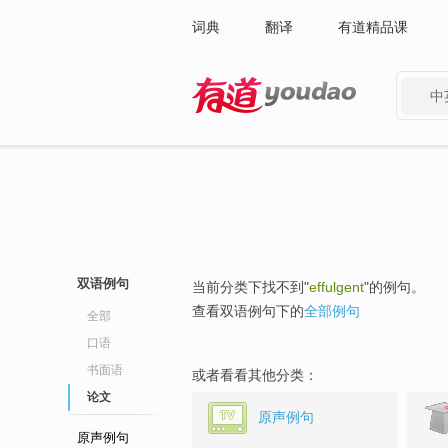
词典
翻译
有道精品课
中
有道 - 网易旗下搜索
双语例句
当前分类下找不到"
effulgent
"的例句。
查看双语例句下的
全部例句
全部
口语
书面语
或者看看其他分类：
论文
原声例句
原声例句