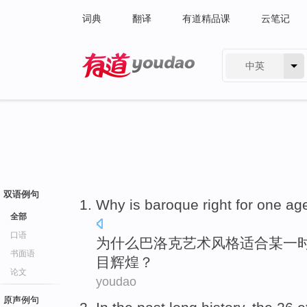
词典
翻译
有道精品课
云笔记
中英
有道 - 网易旗下搜索
双语例句
Why
is baroque
right for
one
ag
全部
口语
为什么
巴洛克
艺术风格
适合
某
一
书面语
目
辉煌？
论文
youdao
原声例句