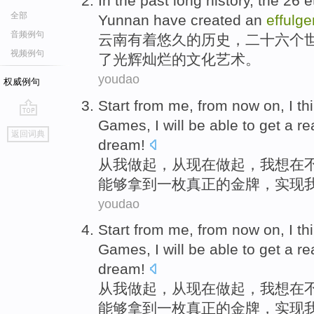
In
the
past long
history
, the
26
e
全部
Yunnan
have
created
an
effulge
音频例句
云南
有着
悠久
的
历史
，
二十六个
视频例句
了光辉灿烂的文化
艺术
。
youdao
权威例句
Start
from
me
, from
now
on,
I
th
Games
, I
will be
able to
get
a
re
go
返回词典
top
dream
!
从
我
做起
，从
现在
做起，
我
想
在
能够
拿到
一
枚
真正
的
金牌
，
实现
youdao
Start
from
me
, from
now
on,
I
th
Games
, I
will be
able to
get
a
re
dream
!
从
我
做起
，从
现在
做起，
我
想
在
能够
拿到
一
枚
真正
的
金牌
，
实现