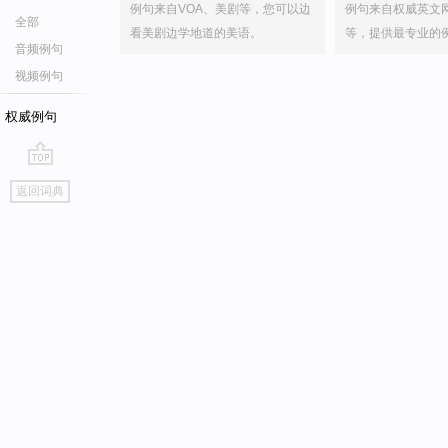
例句来自VOA、美剧等，您可以边
例句来自权威英文
全部
看美剧边学地道的美语。
等，提供最专业的
音频例句
视频例句
权威例句
go
返回词典
top