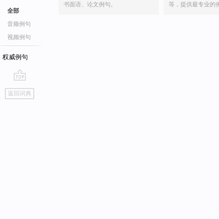
书面语、论文例句。
等，提供最专业的
全部
音频例句
视频例句
权威例句
go
返回词典
top