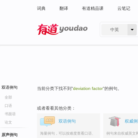
词典
翻译
有道精品课
云笔记
中英
有道 - 网易旗下搜索
双语例句
当前分类下找不到"
deviation factor
"的例句。
全部
口语
或者看看其他分类：
书面语
双语例句
权威例
论文
海量例句，可以按难度查看口语、
例句来自权威英文
原声例句