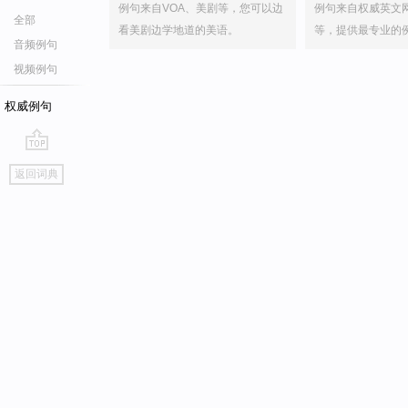
例句来自VOA、美剧等，您可以边
例句来自权威英文
全部
看美剧边学地道的美语。
等，提供最专业的
音频例句
视频例句
权威例句
go
返回词典
top