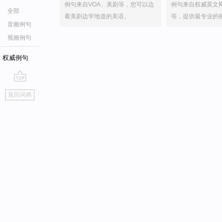
例句来自VOA、美剧等，您可以边
例句来自权威英文
全部
看美剧边学地道的美语。
等，提供最专业的
音频例句
视频例句
权威例句
go
返回词典
top