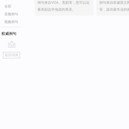
例句来自VOA、美剧等，您可以边
例句来自权威英文
全部
看美剧边学地道的美语。
等，提供最专业的
音频例句
视频例句
权威例句
go
返回词典
top