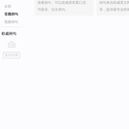
海量例句，可以按难度查看口语、
例句来自权威英文
全部
书面语、论文例句。
等，提供最专业的
音频例句
视频例句
权威例句
go
返回词典
top