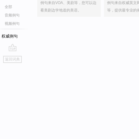
例句来自VOA、美剧等，您可以边
例句来自权威英文
全部
看美剧边学地道的美语。
等，提供最专业的
音频例句
视频例句
权威例句
go
返回词典
top