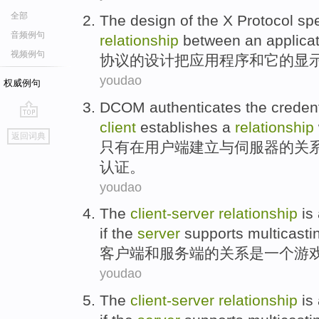
全部
The
design
of
the
X Protocol
spe
音频例句
relationship
between
an applica
视频例句
协议
的
设计
把
应用
程序
和
它
的
显
youdao
权威例句
DCOM
authenticates
the
credent
client
establishes a
relationship
go
返回词典
top
只有
在
用户端
建立
与
伺服器
的
关
认证
。
youdao
The
client-
server
relationship
is
if the
server
supports multicasti
客户
端和服务端的
关系
是
一个
游
youdao
The
client-
server
relationship
is