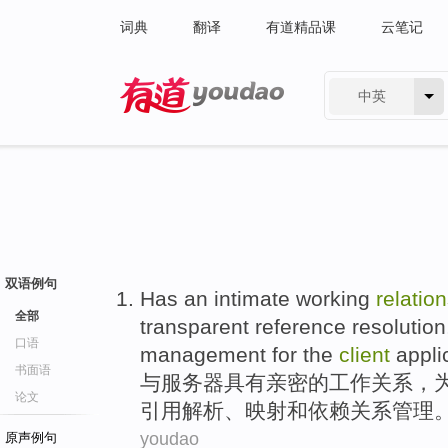
词典
翻译
有道精品课
云笔记
中英
有道 - 网易旗下搜索
双语例句
Has an
intimate
working
relatio
全部
transparent
reference
resolution
口语
management
for
the
client
appli
书面语
与
服务器
具有
亲密
的
工作
关系
，
论文
引用
解析
、
映射
和
依赖关系
管理
youdao
原声例句