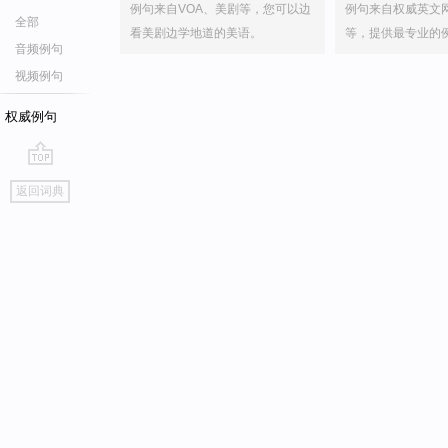
例句来自VOA、美剧等，您可以边
例句来自权威英文
全部
看美剧边学地道的美语。
等，提供最专业的
音频例句
视频例句
权威例句
go
返回词典
top