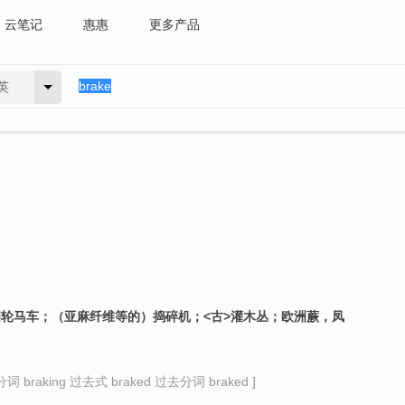
云笔记
惠惠
更多产品
英
篷四轮马车；（亚麻纤维等的）捣碎机；<古>灌木丛；欧洲蕨，凤
词 braking 过去式 braked 过去分词 braked ]