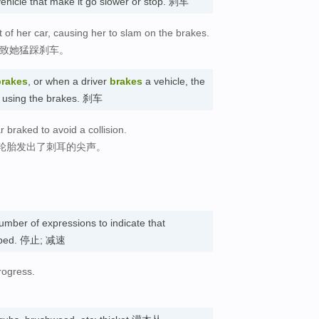
vehicle that make it go slower or stop. 刹车
 of her car, causing her to slam on the brakes.
导致她猛踩刹车。
brakes
, or when a driver
brakes
a vehicle, the
y using the brakes. 刹车
 braked to avoid a collision.
轮胎发出了刺耳的尖声。
umber of expressions to indicate that
opped. 停止; 减速
rogress.