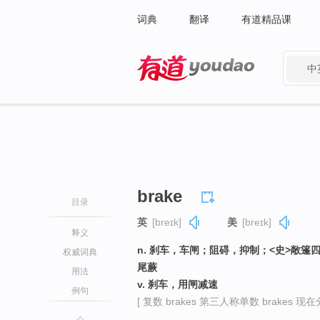
词典
翻译
有道精品课
中
有道 - 网易旗下搜索
brake
目录
英
[breɪk]
美
[breɪk]
释义
n. 刹车，车闸；阻碍，抑制；<史>敞
权威词典
尾蕨
用法
v. 刹车，用闸减速
例句
[ 复数 brakes 第三人称单数 brakes 现在分