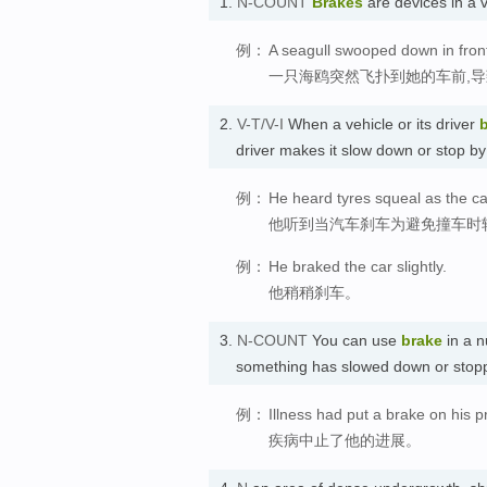
1.
N-COUNT
Brakes
are devices in a 
例：
A seagull swooped down in front
一只海鸥突然飞扑到她的车前,
2.
V-T/V-I
When a vehicle or its driver
driver makes it slow down or stop b
例：
He heard tyres squeal as the car
他听到当汽车刹车为避免撞车时
例：
He braked the car slightly.
他稍稍刹车。
3.
N-COUNT
You can use
brake
in a n
something has slowed down or st
例：
Illness had put a brake on his p
疾病中止了他的进展。