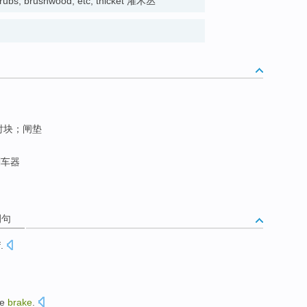
hrubs, brushwood, etc; thicket 灌木丛
衬块；闸垫
刹车器
例句
.
he
brake
.