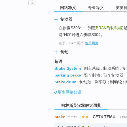
网络释义
专业释义
英英
go
top
制动器
在步骤S303中，判定
BRAKE
(
制动器
)
是“NO”时进入步骤S304。
基于2204个网页
-
相关网页
制动
短语
Brake System
刹车系统 ; 制动系统 ; 
parking brake
驻车制动 ; 驻车制动器 ;
brake drum
制动鼓 ; 刹车鼓 ; 制动轮 ;
更多
网络短语
柯林斯英汉双解大词典
brake
CET4 TEM4
/breɪk/
( br