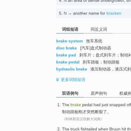
4.
N
an area of dense undergrowth, s
5.
N
→ another name for
bracken
词组短语
同近义词
brake system
煞车系统
disc brake
[汽车]盘式制动器
brake pad
刹车片；盘式刹车片；制动
brake pedal
刹车踏板；制动踏板
hydraulic brake
液压制动器，液压式
更多
词组短语
双语例句
原声例句
权威
The
brake
pedal
had just
snapped
off
制动
踏板
刚才
突然
断裂了。
《柯林斯英汉双解大词典》
The
truck
fishtailed
when
Bruun hit t