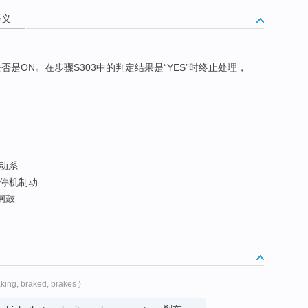
释义
是否是ON。在步骤S303中的判定结果是“YES”时终止处理，
制动系
 停机制动
 闸鼓
aking, braked, brakes )