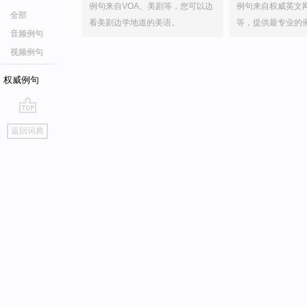
例句来自VOA、美剧等，您可以边
例句来自权威英文
全部
看美剧边学地道的美语。
等，提供最专业的
音频例句
视频例句
权威例句
go
返回词典
top